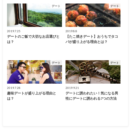
デート
デート
2019.7.25
2019.8.8
デートのご飯で大切なお店選びと
【たこ焼きデート】おうちでタコ
は？
パが盛り上がる理由とは？
デート
デート
2019.7.28
2019.9.21
趣味デートが盛り上がる理由と
デートに誘われたい！気になる男
は？
性にデートに誘われる7つの方法