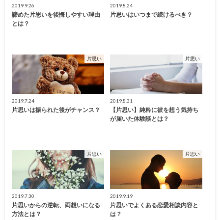
2019.9.26
2019.8.24
諦めた片思いを後悔しやすい理由
片思いはいつまで続けるべき？
とは？
片思い
片思い
2019.7.24
2019.8.31
片思いは振られた後がチャンス？
【片思い】純粋に彼を想う気持ち
が届いた体験談とは？
片思い
片思い
2019.7.30
2019.9.19
片思いからの逆転、両想いになる
片思いでよくある恋愛相談内容と
方法とは？
は？