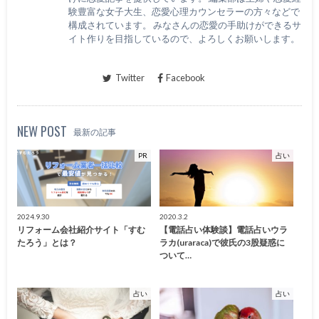
験豊富な女子大生、恋愛心理カウンセラーの方々などで
構成されています。 みなさんの恋愛の手助けができるサ
イト作りを目指しているので、よろしくお願いします。
Twitter
Facebook
NEW POST
最新の記事
PR
占い
2024.9.30
2020.3.2
リフォーム会社紹介サイト「すむ
【電話占い体験談】電話占いウラ
たろう」とは？
ラカ(uraraca)で彼氏の3股疑惑に
ついて…
占い
占い