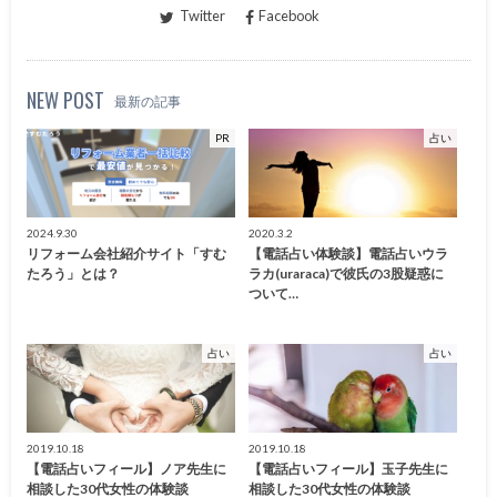
Twitter
Facebook
NEW POST
最新の記事
PR
占い
2024.9.30
2020.3.2
リフォーム会社紹介サイト「すむ
【電話占い体験談】電話占いウラ
たろう」とは？
ラカ(uraraca)で彼氏の3股疑惑に
ついて…
占い
占い
2019.10.18
2019.10.18
【電話占いフィール】ノア先生に
【電話占いフィール】玉子先生に
相談した30代女性の体験談
相談した30代女性の体験談