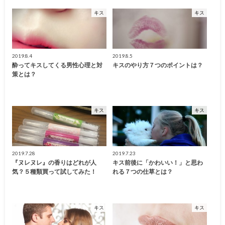
キス
キス
2019.8.4
2019.8.5
酔ってキスしてくる男性心理と対
キスのやり方７つのポイントは？
策とは？
キス
キス
2019.7.28
2019.7.23
『ヌレヌレ』の香りはどれが人
キス前後に「かわいい！」と思わ
気？５種類買って試してみた！
れる７つの仕草とは？
キス
キス