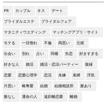
PR
カップル
キス
デート
ブライダルエステ
ブライダルフェア
マタニティウエディング
マッチングアプリ・サイト
モテる
一目惚れ
不倫
両思い
元彼
出会い
別れ
占い
同棲
失恋
好きすぎる
好きな人
婚活
婚活・恋活パーティー
復縁
恋愛
恋愛心理学
恋活
未練
束縛
浮気
片思い
略奪愛
結婚
結婚相談所
脈あり
脈なし
運命の人
遠距離恋愛
離婚